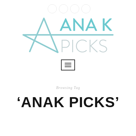
Toggle
navigation
Browsing Tag
‘ANAK PICKS’