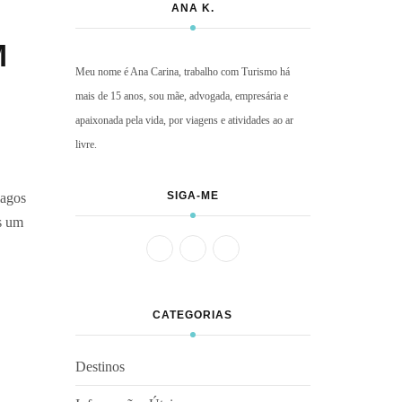
ANA K.
M
Meu nome é Ana Carina, trabalho com Turismo há
mais de 15 anos, sou mãe, advogada, empresária e
apaixonada pela vida, por viagens e atividades ao ar
livre.
SIGA-ME
lagos
as um
CATEGORIAS
Destinos