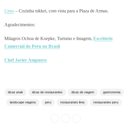
Limo
– Cozinha nikkei, com vista para a Plaza de Armas.
Agradecimentos:
Milagros Ochoa de Koepke,
Turismo e Imagem,
Escritório
Comercial do Peru no Brasil
Chef Javier Ampuero
dicas anak
dicas de restaurantes
dicas de viagem
gastronomia
landscape viagens
peru
restaurantes lima
restaurantes peru