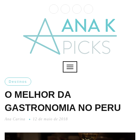
Toggle
navigation
Destinos
O MELHOR DA
GASTRONOMIA NO PERU
Ana Carina
12 de maio de 2018