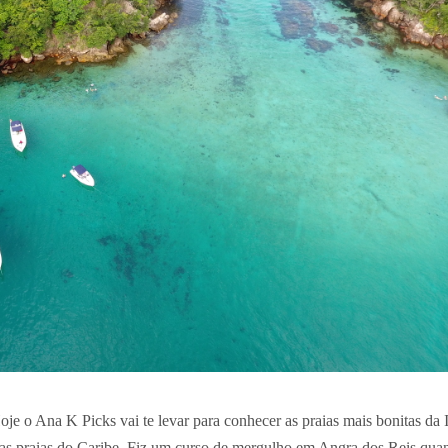
je o Ana K Picks vai te levar para conhecer as praias mais bonitas da 
 as praias do Caribe. Fiz um curso de mergulho em Angra dos Reis qua