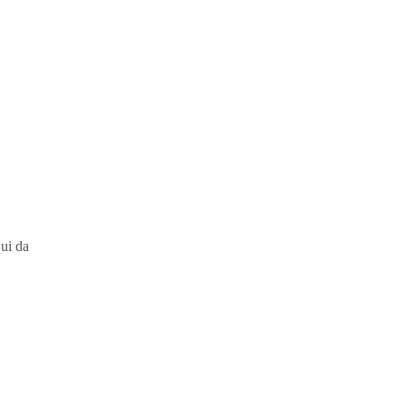
I
ui da